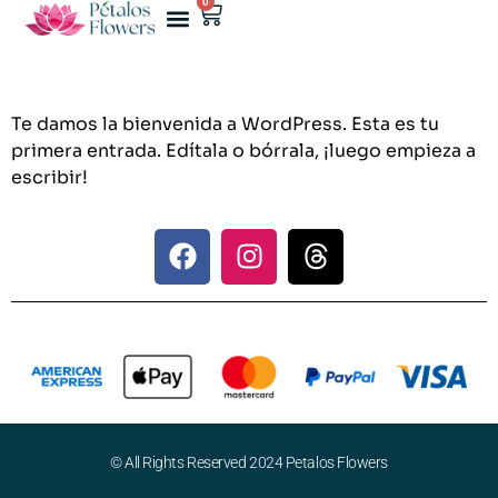
0
SHOP PAGE
ABOUT US
Te damos la bienvenida a WordPress. Esta es tu
primera entrada. Edítala o bórrala, ¡luego empieza a
escribir!
© All Rights Reserved 2024 Petalos Flowers